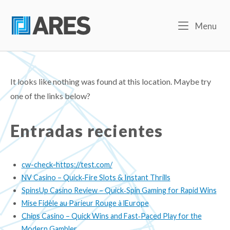
Skip
to
Home
Me
Menu
content
It looks like nothing was found at this location. Maybe try
one of the links below?
Entradas recientes
cw-check-https://test.com/
NV Casino – Quick‑Fire Slots & Instant Thrills
SpinsUp Casino Review – Quick‑Spin Gaming for Rapid Wins
Mise Fidèle au Parieur Rouge à lEurope
Chips Casino – Quick Wins and Fast‑Paced Play for the
Modern Gambler